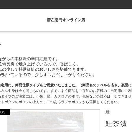
清左衛門オンライン店
ク
ながらの本格派の辛口紅鮭です。
佐備長炭で焼き上げているので、香ばしく、
んの少しで特選紅鮭のおいしさを堪能できます。
が効いているので、少しずつお召し上がりください。
自宅用に、簡易仕様
タイプをご用意いたしました。（
商品名のラベルを省き、裏面に
ちろん中身は全く同じものです。すでによく商品をご存知のお客様のご自宅用にご利
易タイプのご注文には、小袋、栞、カタログの添付、包装などの対応は一切できませ
ートボタンのボタンの上方の、二つあるラジオボタンから選択してください。
鮭
鮭茶漬