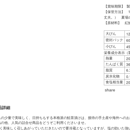
【賞味期限】 製
【保管方法】 
丈夫。） 夏場
【原材料】 紅
1
大びん
6
密封パック
4
小びん
栄養成分表示（製
20
熱量
36
たんぱく質
6.
脂質
0.
炭水化物
2
食塩相当量
share
品詳細
んの少量で美味しく、日持ちもする本格派の鮭茶漬けは、接待の手土産や海外へのお
品の他、人気の詰合せ商品をどうぞご利用くださいませ。
長く美味しく召しあがっていただきたいので
要冷蔵となっていますが、塩の効いた強