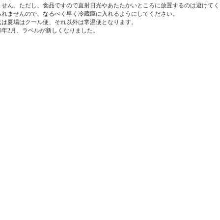
ません。ただし、食品ですので直射日光やあたたかいところに放置するのは避けてく
られませんので、なるべく早く冷蔵庫に入れるようにしてください。
送は夏場はクール便、それ以外は常温便となります。
025年2月、ラベルが新しくなりました。