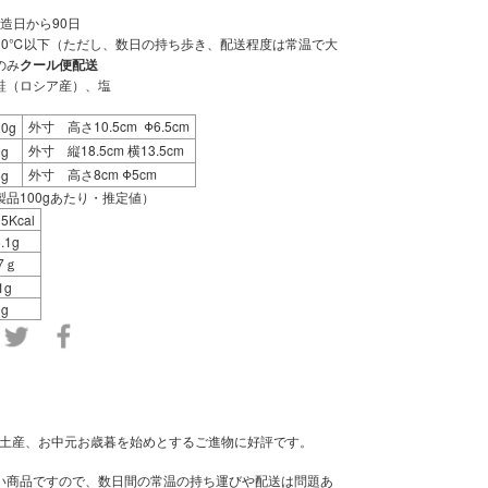
造日から90日
10℃以下（ただし、数日の持ち歩き、配送程度は常温で大
のみ
クール便配送
鮭（ロシア産）、塩
10.5cm Φ6.5cm
20g
外寸 高さ
18.5cm
13.5cm
0g
外寸 縦
横
8cm Φ5cm
5g
外寸 高さ
品100gあたり・推定値）
5Kcal
.1g
7
ｇ
1g
0g
土産、お中元お歳暮を始めとするご進物に好評です。
い商品ですので、数日間の常温の持ち運びや配送は問題あ