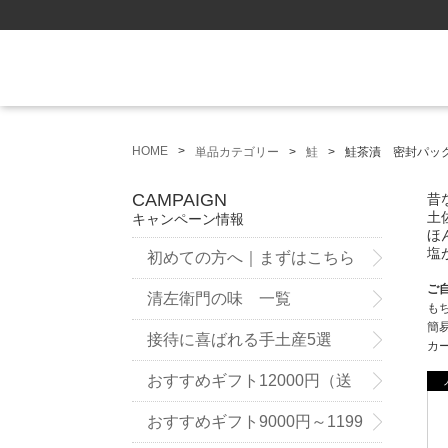
HOME
単品カテゴリー
鮭
鮭茶漬 密封パッ
CAMPAIGN
昔
土
キャンペーン情報
ほ
塩
初めての方へ｜まずはこちら
ご
清左衛門の味 一覧
も
簡
接待に喜ばれる手土産5選
カ
おすすめギフト12000円（送
料無料）～
おすすめギフト9000円～1199