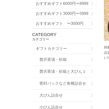
9円
おすすめギフト6000円〜8999
円
おすすめギフト3000円〜5999
円
おすすめギフト 〜3000円
CATEGORY
カテゴリー
雑
ギフトカテゴリー
品
五
1,
贅沢茶漬・杉箱
粟
贅沢茶漬・杉箱と大びん１
本詰合せ
密封パックなど各種詰合せ
大びん詰合せ
小びん詰合せ