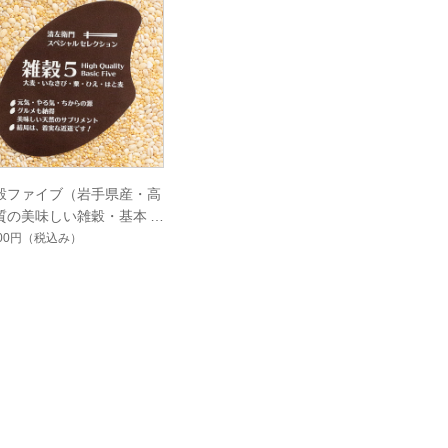
穀ファイブ（岩手県産・高
質の美味しい雑穀・基本の
穀）（大麦、いなきび、
700円
（税込み）
、ひえ、はと麦）