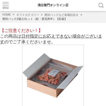
清左衛門オンライン店
HOME
ギフトカテゴリー
密封パックなど各種詰合せ
密封パック2個入Iセット（鮭・黒毛和牛）【杉箱】
【ご注意ください！】
この商品は
日付指定にお応えできない場合がございま
す
のでご了承くださいませ。