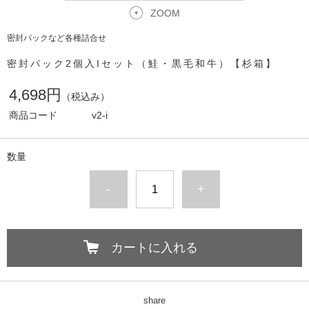
ZOOM
密封パックなど各種詰合せ
密封パック2個入Iセット（鮭・黒毛和牛）【杉箱】
4,698円
（税込み）
商品コード
v2-i
数量
-
+
カートに入れる
share