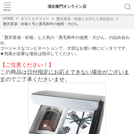
清左衛門オンライン店
HOME
ギフトカテゴリー
贅沢茶漬・杉箱と大びん１本詰合せ
贅沢茶漬・杉箱１号と黒毛和牛の佃煮・大びん
「贅沢茶漬・杉箱」と人気の「黒毛和牛の佃煮・大びん」の詰め合わ
せ。
ゴージャスなコンビネーションで、大切なお使い物にピッタリです。
★包装が必要な場合は指示してください。
【ご注意ください！】
この商品は
日付指定にお応えできない場合がございま
す
のでご了承くださいませ。