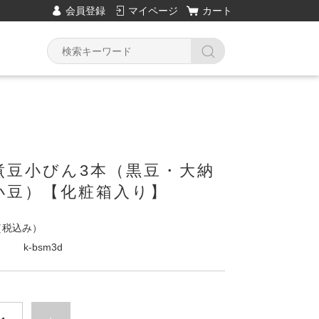
会員登録
マイページ
カート
煮豆小びん3本（黒豆・大納
小豆）【化粧箱入り】
（税込み）
k-bsm3d