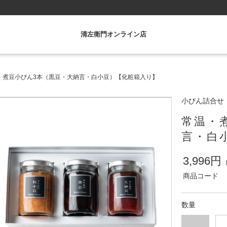
清左衛門オンライン店
・煮豆小びん3本（黒豆・大納言・白小豆）【化粧箱入り】
小びん詰合せ
常温・
言・白
3,996円
商品コード
数量